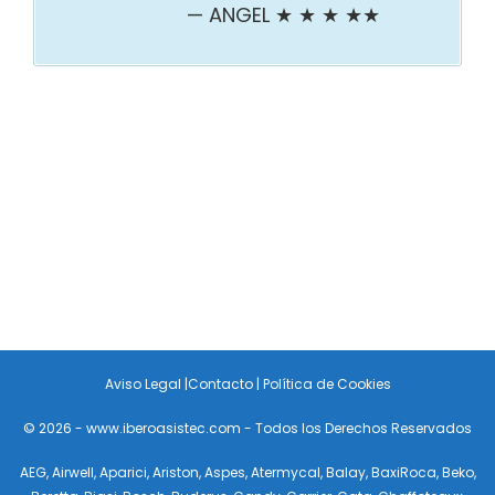
ANGEL ★ ★ ★ ★★
Aviso Legal
|
Contacto
|
Política de Cookies
© 2026 - www.iberoasistec.com - Todos los Derechos Reservados
AEG
,
Airwell
,
Aparici
,
Ariston
,
Aspes
,
Atermycal
,
Balay
,
BaxiRoca
,
Beko
,