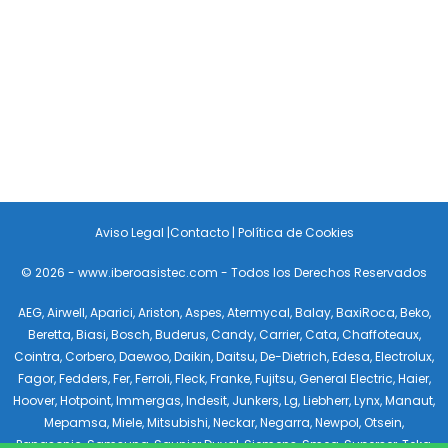
Aviso Legal
|
Contacto
|
Política de Cookies
© 2026 - www.iberoasistec.com - Todos los Derechos Reservados
AEG
,
Airwell
,
Aparici
,
Ariston
,
Aspes
,
Atermycal
,
Balay
,
BaxiRoca
,
Beko
,
Beretta
,
Biasi
,
Bosch
,
Buderus
,
Candy
,
Carrier
,
Cata
,
Chaffoteaux
,
Cointra
,
Corbero
,
Daewoo
,
Daikin
,
Daitsu
,
De-Dietrich
,
Edesa
,
Electrolux
,
Fagor
,
Fedders
,
Fer
,
Ferroli
,
Fleck
,
Franke
,
Fujitsu
,
General Electric
,
Haier
,
Hoover
,
Hotpoint
,
Immergas
,
Indesit
,
Junkers
,
Lg
,
Liebherr
,
Lynx
,
Manaut
,
Mepamsa
,
Miele
,
Mitsubishi
,
Neckar
,
Negarra
,
Newpol
,
Otsein
,
Panasonic
,
Samsung
,
Saunier Duval
,
Siemens
,
Smeg
,
Superser
,
Teka
,